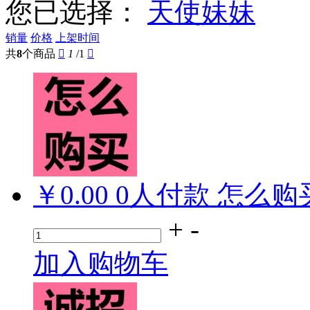
您已选择：
天使妹妹
销量
价格
上架时间
共
8
个商品

1
/1

￥0.00
0
人付款
怎么购
+
-
加入购物车